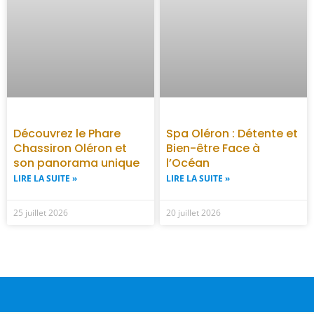
Découvrez le Phare
Spa Oléron : Détente et
Chassiron Oléron et
Bien-être Face à
son panorama unique
l’Océan
LIRE LA SUITE »
LIRE LA SUITE »
25 juillet 2026
20 juillet 2026